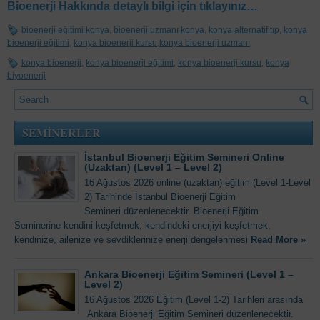
Bioenerji Hakkında detaylı bilgi için tıklayınız…
bioenerji eğitimi konya
,
bioenerji uzmanı konya
,
konya alternatif tıp
,
konya
bioenerji eğitimi
,
konya bioenerji kursu
,
konya bioenerji uzmanı
konya bioenerji
,
konya bioenerji eğitimi
,
konya bioenerji kursu
,
konya
biyoenerji
SEMİNERLER
İstanbul Bioenerji Eğitim Semineri Online
(Uzaktan) (Level 1 – Level 2)
16 Ağustos 2026 online (uzaktan) eğitim (Level 1-Level
2) Tarihinde İstanbul Bioenerji Eğitim
Semineri düzenlenecektir. Bioenerji Eğitim
Seminerine kendini keşfetmek, kendindeki enerjiyi keşfetmek,
kendinize, ailenize ve sevdiklerinize enerji dengelenmesi
Read More »
Ankara Bioenerji Eğitim Semineri (Level 1 –
Level 2)
16 Ağustos 2026 Eğitim (Level 1-2) Tarihleri arasında
Ankara Bioenerji Eğitim Semineri düzenlenecektir.