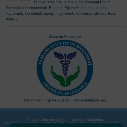
Tarihleri arasında Kıbrıs Girne Bioenerji Eğitim
Semineri düzenlenecektir. Bioenerji Eğitim Seminerine kendini
keşfetmek, kendindeki enerjiyi keşfetmek, kendinize, ailenize
Read
More »
Bioenerji Akademisi
Tamamlayıcı Tıp ve Bioenerji Pratisyenleri Derneği
© 2026
Bioenerji Eğitimi – Bioenerji Akademisi
Powered by
WordPress
| Designed by:
Best Promo Codes
| Thanks to
photo editor
free
and
http://www.dinheirodeverdade.com/